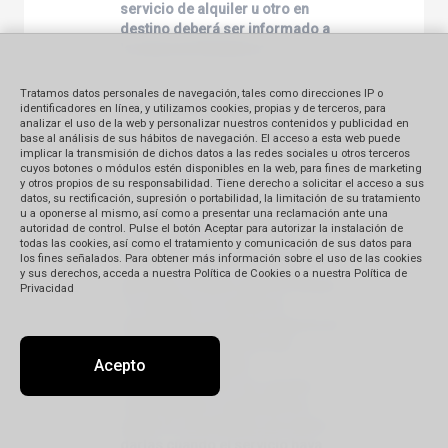
servicio de alquiler u otro en
destino deberá ser informado a
la empresa Rentadora.
Tratamos datos personales de navegación, tales como direcciones IP o
11. Propinas
identificadores en línea, y utilizamos cookies, propias y de terceros, para
analizar el uso de la web y personalizar nuestros contenidos y publicidad en
base al análisis de sus hábitos de navegación. El acceso a esta web puede
Aquellos programas que incluyen
implicar la transmisión de dichos datos a las redes sociales u otros terceros
propinas a maleteros en los
cuyos botones o módulos estén disponibles en la web, para fines de marketing
y otros propios de su responsabilidad. Tiene derecho a solicitar el acceso a sus
hoteles y aeropuertos tienen
datos, su rectificación, supresión o portabilidad, la limitación de su tratamiento
especial mención al respecto.
u a oponerse al mismo, así como a presentar una reclamación ante una
Para grupos, las propinas a
autoridad de control. Pulse el botón Aceptar para autorizar la instalación de
todas las cookies, así como el tratamiento y comunicación de sus datos para
maleteros en los hoteles se
los fines señalados. Para obtener más información sobre el uso de las cookies
incluyen para (1) maleta por
y sus derechos, acceda a nuestra Política de Cookies o a nuestra Política de
persona, a menos que se indique
Privacidad
lo contrario; no así en los
aeropuertos ya que la mayoría de
estos no disponen de este
Acepto
servicio por haberlo
reemplazado por los carritos.
Las propinas a conductores y
guías no se incluyen y es norma
darlas cuando el servicio haya